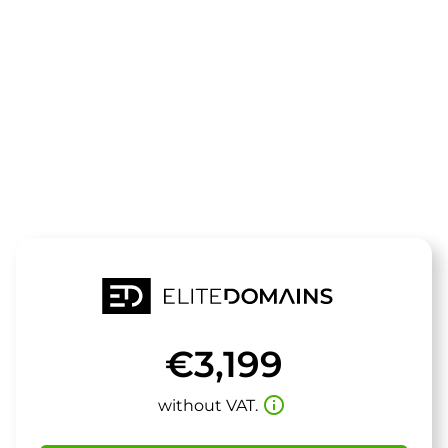
The domain
bankingnews
is for sale
€3,199
info_outline
without VAT.