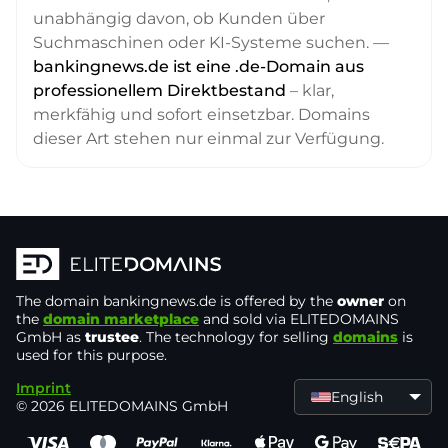
unabhängig davon, ob Kunden über
Suchmaschinen oder KI-Systeme suchen. —
bankingnews.de ist eine .de-Domain aus
professionellem Direktbestand
– klar,
merkfähig und sofort einsetzbar. Domains
dieser Art stehen nur einmal zur Verfügung.
The domain
bankingnews.de
is offered by the
owner
on
the
domain marketplace
and sold via ELITEDOMAINS
GmbH as
trustee
. The technology for selling
domains
is
used for this purpose.
Imprint
English
© 2026 ELITEDOMAINS GmbH