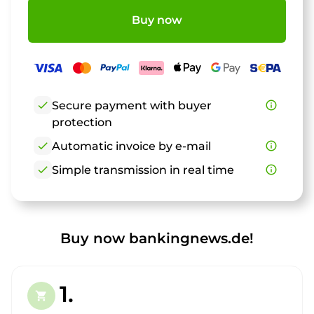
Buy now
check
Secure payment with buyer
info_outline
protection
check
Automatic invoice by e-mail
info_outline
check
Simple transmission in real time
info_outline
Buy now bankingnews.de!
1.
shopping_cart