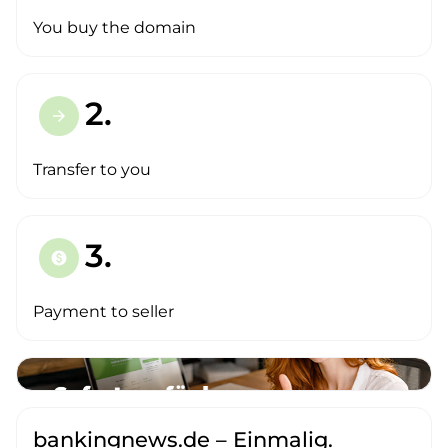
You buy the domain
2.
arrow_forward
Transfer to you
3.
paid
Payment to seller
bankingnews.de – Einmalig.